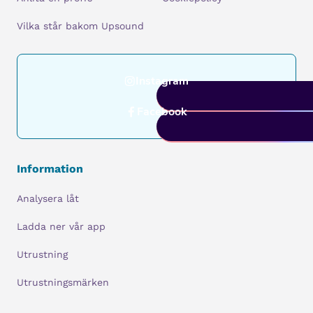
Vilka står bakom Upsound
Instagram
Facebook
Information
Analysera låt
Ladda ner vår app
Utrustning
Utrustningsmärken