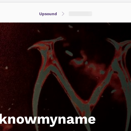
Upsound
uknowmyname