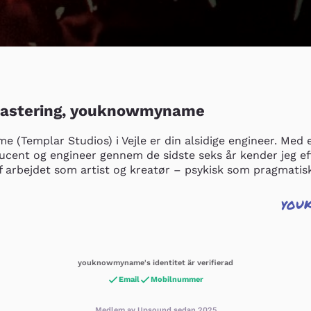
Mastering, youknowmyname
(Templar Studios) i Vejle er din alsidige engineer. Med e
ucent og engineer gennem de sidste seks år kender jeg eft
af arbejdet som artist og kreatør – psykisk som pragmatis
you
youknowmyname's identitet är verifierad
Email
Mobilnummer
Medlem av Upsound sedan 2025