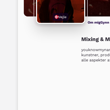
Vejle
Om mig
Gynn
Mixing & 
youknowmyname 
kunstner, prod
alle aspekter 