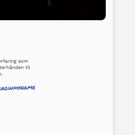
rfaring som 
erhånden til 
k.
knowmyname