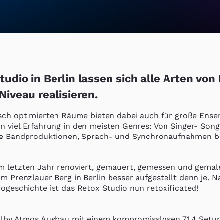
tudio in Berlin lassen sich alle Arten von
iveau realisieren.
isch optimierten Räume bieten dabei auch für große Ense
en viel Erfahrung in den meisten Genres: Von Singer- Song
he Bandproduktionen, Sprach- und Synchronaufnahmen bis
 letzten Jahr renoviert, gemauert, gemessen und gemaler
im Prenzlauer Berg in Berlin besser aufgestellt denn je. N
ogeschichte ist das Retox Studio nun retoxificated!

olby Atmos Ausbau mit einem kompromisslosen 7.1.4 Setup 