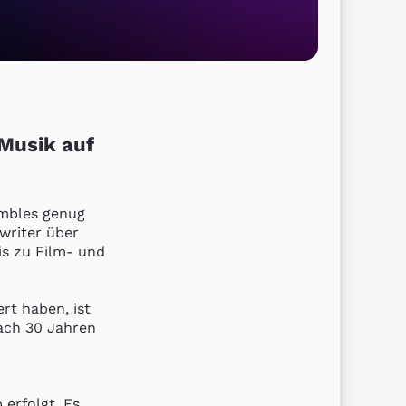
 Musik auf
mbles genug 
writer über 
 zu Film- und 
t haben, ist 
ach 30 Jahren 
erfolgt. Es 