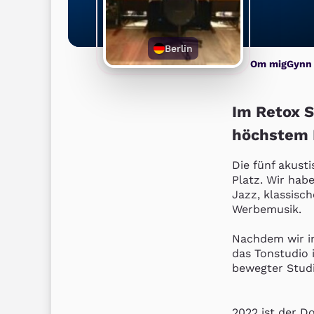
Berlin
Om mig
Gynn
Im Retox S
höchstem N
Die fünf akust
Platz. Wir hab
Jazz, klassisc
Werbemusik.

Nachdem wir im
das Tonstudio 
bewegter Studi
2022 ist der D