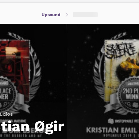
Upsound
udios
stian Øgir