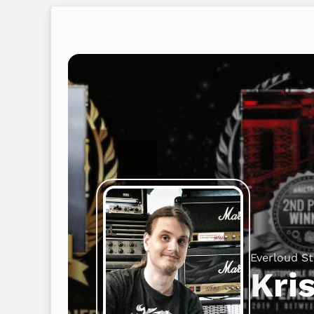
Everloud St
Kri