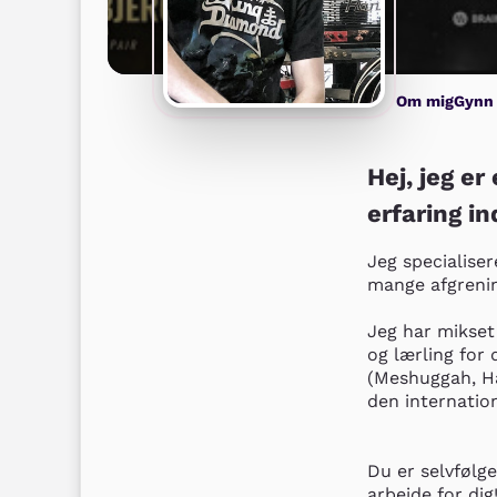
Om mig
Gynn
Hej, jeg e
erfaring i
Jeg specialise
mange afgrenin
Jeg har mikset 
og lærling for
(Meshuggah, Hal
den internation
Du er selvfølge
arbejde for dig!