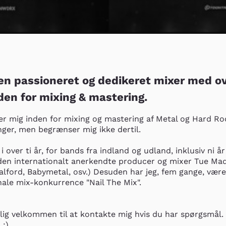
r en passioneret og dedikeret mixer med ov
nden for mixing & mastering.
rer mig inden for mixing og mastering af Metal og Hard Roc
ger, men begrænser mig ikke dertil. 

i over ti år, for bands fra indland og udland, inklusiv ni år
 den internationalt anerkendte producer og mixer Tue Mad
ford, Babymetal, osv.) Desuden har jeg, fem gange, været 
ale mix-konkurrence "Nail The Mix".

lig velkommen til at kontakte mig hvis du har spørgsmål. S
 :)