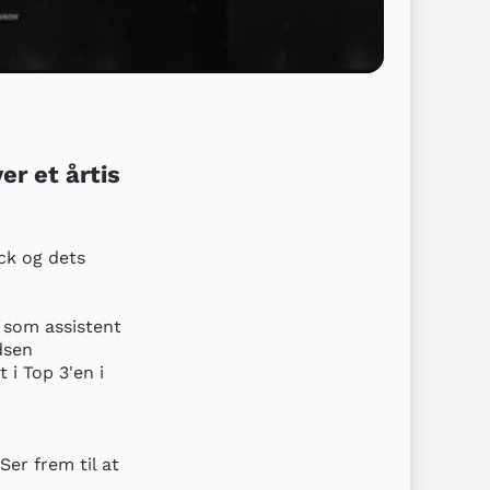
er et årtis
k og dets 
 som assistent 
sen 
i Top 3'en i 
er frem til at 